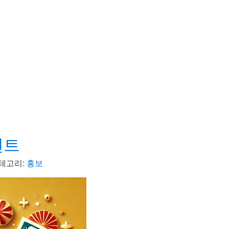
벤트
테고리:
홍보