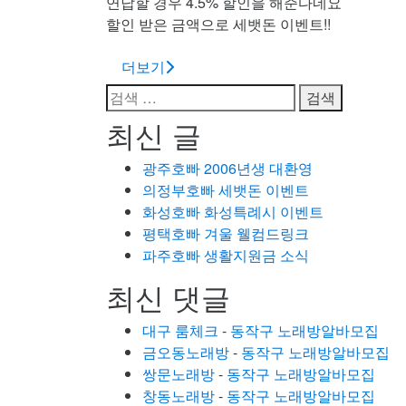
연납할 경우 4.5% 할인을 해준다네요
할인 받은 금액으로 세뱃돈 이벤트!!
더보기
검
색:
최신 글
광주호빠 2006년생 대환영
의정부호빠 세뱃돈 이벤트
화성호빠 화성특례시 이벤트
평택호빠 겨울 웰컴드링크
파주호빠 생활지원금 소식
최신 댓글
대구 룸체크
-
동작구 노래방알바모집
금오동노래방
-
동작구 노래방알바모집
쌍문노래방
-
동작구 노래방알바모집
창동노래방
-
동작구 노래방알바모집