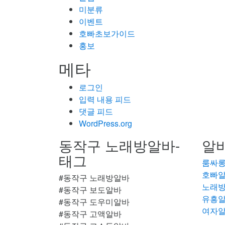
미분류
이벤트
호빠초보가이드
홍보
메타
로그인
입력 내용 피드
댓글 피드
WordPress.org
동작구 노래방알바-
알바
태그
룸싸
호빠
#동작구 노래방알바
노래
#동작구 보도알바
유흥
#동작구 도우미알바
여자
#동작구 고액알바