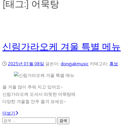
[태그:]
어묵탕
신림가라오케 겨울 특별 메뉴
2025년 01월 08일
글쓴이:
dongjakmusic
카테고리:
홍보
올 겨울 많이 추워 지고 있어요~
신림가라오케 오셔서 따뜻한 어묵탕에
다양한 겨울철 안주 즐겨 보세요~
더보기
검
색: