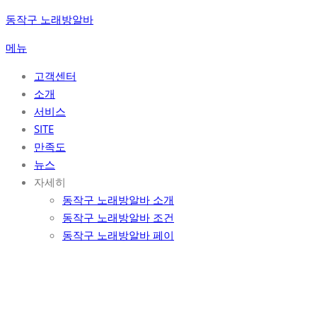
콘
동작구 노래방알바
텐
메뉴
츠
로
고객센터
바
소개
로
서비스
가
SITE
기
만족도
뉴스
자세히
동작구 노래방알바 소개
동작구 노래방알바 조건
동작구 노래방알바 페이