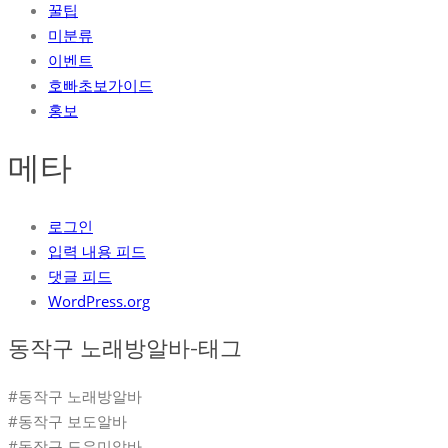
꿀팁
미분류
이벤트
호빠초보가이드
홍보
메타
로그인
입력 내용 피드
댓글 피드
WordPress.org
동작구 노래방알바-태그
#동작구 노래방알바
#동작구 보도알바
#동작구 도우미알바