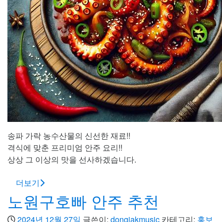
송파 가락 농수산물의 신선한 재료!!
격식에 맞춘 프리미엄 안주 요리!!
상상 그 이상의 맛을 선사하겠습니다.
더보기
노원구호빠 안주 추천
2024년 12월 27일
글쓴이:
dongjakmusic
카테고리:
홍보