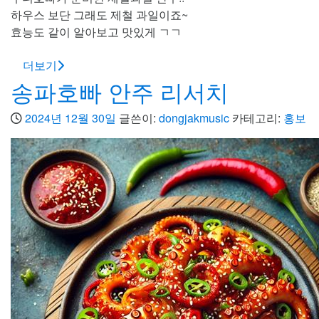
하우스 보단 그래도 제철 과일이죠~
효능도 같이 알아보고 맛있게 ㄱㄱ
더보기
송파호빠 안주 리서치
2024년 12월 30일
글쓴이:
dongjakmusic
카테고리:
홍보