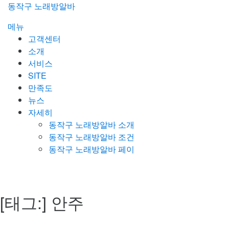
콘
동작구 노래방알바
텐
메뉴
츠
고객센터
로
소개
바
서비스
로
SITE
가
만족도
기
뉴스
자세히
동작구 노래방알바 소개
동작구 노래방알바 조건
동작구 노래방알바 페이
[태그:]
안주