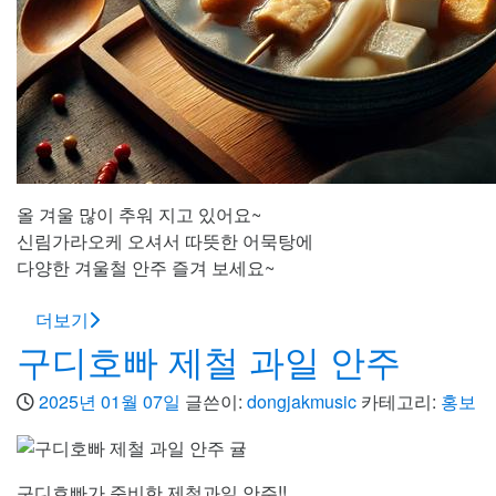
올 겨울 많이 추워 지고 있어요~
신림가라오케 오셔서 따뜻한 어묵탕에
다양한 겨울철 안주 즐겨 보세요~
더보기
구디호빠 제철 과일 안주
2025년 01월 07일
글쓴이:
dongjakmusic
카테고리:
홍보
구디호빠가 준비한 제철과일 안주!!