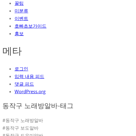
꿀팁
미분류
이벤트
호빠초보가이드
홍보
메타
로그인
입력 내용 피드
댓글 피드
WordPress.org
동작구 노래방알바-태그
#동작구 노래방알바
#동작구 보도알바
#동작구 도우미알바