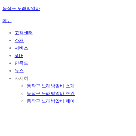
콘
동작구 노래방알바
텐
메뉴
츠
로
고객센터
바
소개
로
서비스
가
SITE
기
만족도
뉴스
자세히
동작구 노래방알바 소개
동작구 노래방알바 조건
동작구 노래방알바 페이