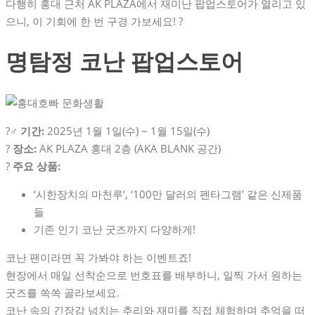
다행히 홍대 근처 AK PLAZA에서 재미난 팝업스토어가 열리고 있
으니, 이 기회에 한 번 구경 가보세요! ?
명탐정 코난 팝업스토어
?️‍♂️
기간:
2025년 1월 1일(수) ~ 1월 15일(수)
?
장소:
AK PLAZA 홍대 2층 (AKA BLANK 공간)
?️
주요 상품:
‘시한장치의 마천루’, ‘100만 달러의 펜타그램’ 같은 신제품
들
기존 인기 코난 굿즈까지 다양하게!
코난 팬이라면 꼭 가봐야 하는 이벤트죠!
현장에서 매일 선착순으로 번호표를 배부하니, 일찍 가서 원하는
굿즈를 쏙쏙 골라보세요.
코난 속의 긴장감 넘치는 추리와 재미를 직접 체험하며 추억을 떠