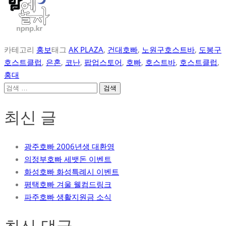
카테고리
홍보
태그
AK PLAZA
,
건대호빠
,
노원구호스트바
,
도봉구
호스트클럽
,
은혼
,
코난
,
팝업스토어
,
호빠
,
호스트바
,
호스트클럽
,
홍대
검
색:
최신 글
광주호빠 2006년생 대환영
의정부호빠 세뱃돈 이벤트
화성호빠 화성특례시 이벤트
평택호빠 겨울 웰컴드링크
파주호빠 생활지원금 소식