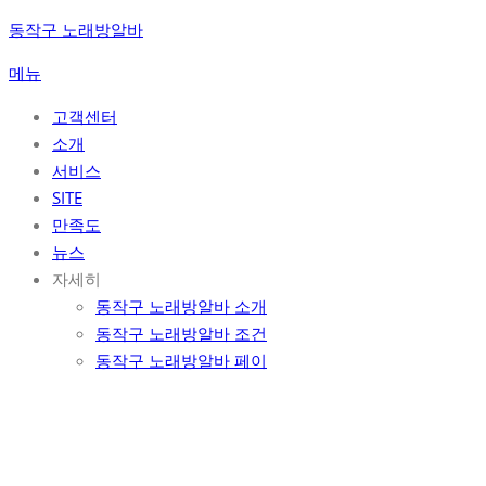
콘
동작구 노래방알바
텐
메뉴
츠
로
고객센터
바
소개
로
서비스
가
SITE
기
만족도
뉴스
자세히
동작구 노래방알바 소개
동작구 노래방알바 조건
동작구 노래방알바 페이