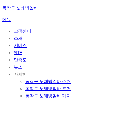
콘
동작구 노래방알바
텐
메뉴
츠
로
고객센터
바
소개
로
서비스
가
SITE
기
만족도
뉴스
자세히
동작구 노래방알바 소개
동작구 노래방알바 조건
동작구 노래방알바 페이